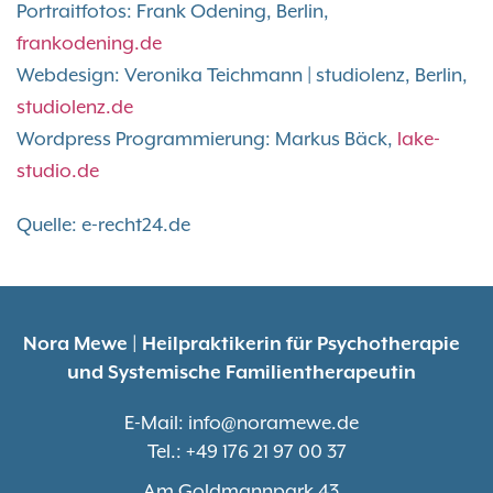
Portraitfotos: Frank Odening, Berlin,
frankodening.de
Webdesign: Veronika Teichmann | studiolenz, Berlin,
studiolenz.de
Wordpress Programmierung: Markus Bäck,
lake-
studio.de
Quelle: e-recht24.de
Nora Mewe | Heilpraktikerin für Psychotherapie
und Systemische Familientherapeutin
E-Mail:
info@noramewe.de
Tel.:
+49 176 21 97 00 37
Am Goldmannpark 43